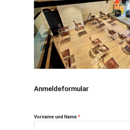
Anmeldeformular
d
Vorname und Name
*
e
r