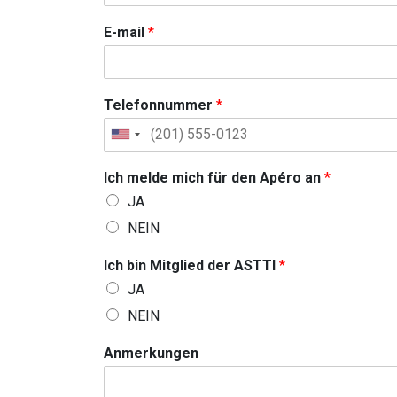
f
ü
E-mail
*
r
*
Telefonnummer
*
U
n
Ich melde mich für den Apéro an
*
i
JA
t
NEIN
e
d
Ich bin Mitglied der ASTTI
*
S
JA
t
NEIN
a
t
Anmerkungen
e
s