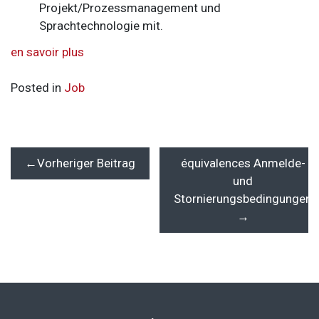
Projekt/Prozessmanagement und
Sprachtechnologie mit.
en savoir plus
Posted in
Job
Beitragsnavigation
Vorheriger Beitrag
équivalences Anmelde-
und
Stornierungsbedingungen