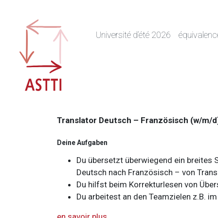
Skip
to
content
Université d’été 2026
équivalen
Translator Deutsch – Französisch (w/m/d)
Deine Aufgaben
Du übersetzt überwiegend ein breites 
Deutsch nach Französisch – von Transk
Du hilfst beim Korrekturlesen von Übe
Du arbeitest an den Teamzielen z.B. 
en savoir plus