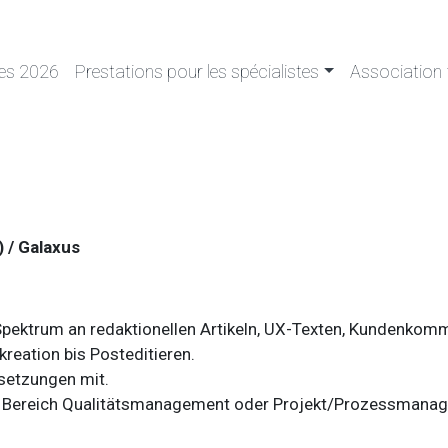
ces 2026
Prestations pour les spécialistes
Association
 / Galaxus
Spektrum an redaktionellen Artikeln, UX-Texten, Kundenkom
reation bis Posteditieren.
rsetzungen mit.
im Bereich Qualitätsmanagement oder Projekt/Prozessmana