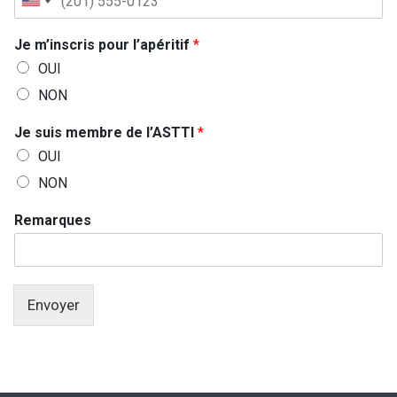
U
n
Je m’inscris pour l’apéritif
*
i
OUI
t
NON
e
d
d
Je suis membre de l’ASTTI
*
S
e
OUI
*
t
NON
a
t
Remarques
e
s
+
1
Envoyer