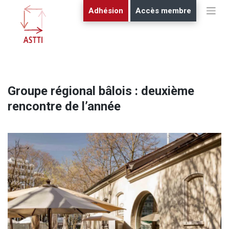
Skip
Adhésion
Accès membre
to
content
Groupe régional bâlois : deuxième
rencontre de l’année