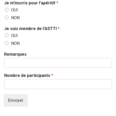
p
Je m’inscris pour l’apéritif
*
i
a
OUI
r
t
t
NON
e
i
d
c
Je suis membre de l’ASTTI
*
S
i
OUI
p
t
a
NON
a
n
t
t
Remarques
e
s
m
s
’
+
i
Nombre de participants
*
1
n
s
c
r
i
Envoyer
s
l
’