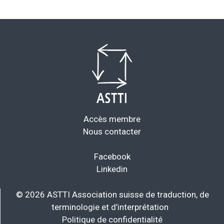
A
S
T
T
I
Accès membre
Nous contacter
Facebook
Linkedin
© 2026 ASTTI Association suisse de traduction, de
terminologie et d’interprétation
Politique de confidentialité